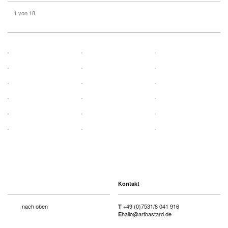
1
von 18
Kontakt
nach oben
+49 (0)7531/8 041 916
T
hallo@artbastard.de
E