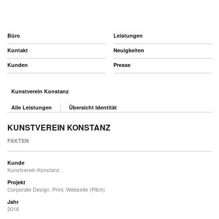
Büro
Leistungen
Kontakt
Neuigkeiten
Kunden
Presse
Kunstverein Konstanz
Alle Leistungen
Übersicht Identität
KUNSTVEREIN KONSTANZ
FAKTEN
Kunde
Kunstverein Konstanz
Projekt
Corporate Design, Print, Webseite (Pitch)
Jahr
2016