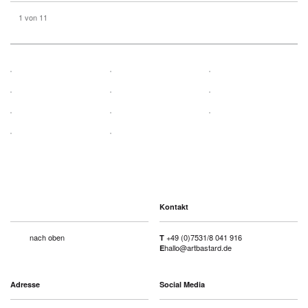
1
von 11
Kontakt
nach oben
+49 (0)7531/8 041 916
T
hallo@artbastard.de
E
Adresse
Social Media