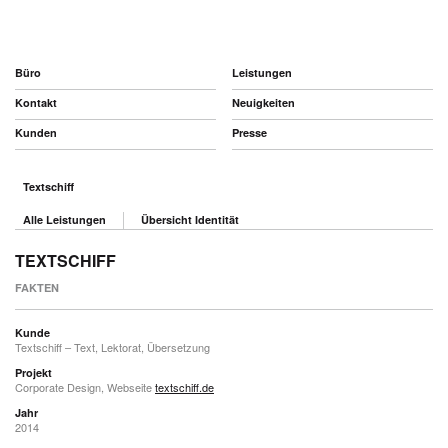
Büro
Leistungen
Kontakt
Neuigkeiten
Kunden
Presse
Textschiff
Alle Leistungen
Übersicht Identität
TEXTSCHIFF
FAKTEN
Kunde
Textschiff – Text, Lektorat, Übersetzung
Projekt
Corporate Design, Webseite
textschiff.de
Jahr
2014