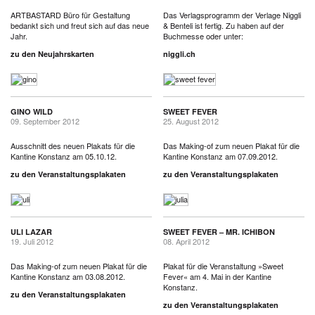
ARTBASTARD Büro für Gestaltung
Das Verlagsprogramm der Verlage Niggli
bedankt sich und freut sich auf das neue
& Benteli ist fertig. Zu haben auf der
Jahr.
Buchmesse oder unter:
zu den Neujahrskarten
niggli.ch
GINO WILD
SWEET FEVER
09. September 2012
25. August 2012
Ausschnitt des neuen Plakats für die
Das Making-of zum neuen Plakat für die
Kantine Konstanz am 05.10.12.
Kantine Konstanz am 07.09.2012.
zu den Veranstaltungsplakaten
zu den Veranstaltungsplakaten
ULI LAZAR
SWEET FEVER – MR. ICHIBON
19. Juli 2012
08. April 2012
Das Making-of zum neuen Plakat für die
Plakat für die Veranstaltung »Sweet
Kantine Konstanz am 03.08.2012.
Fever« am 4. Mai in der Kantine
Konstanz.
zu den Veranstaltungsplakaten
zu den Veranstaltungsplakaten