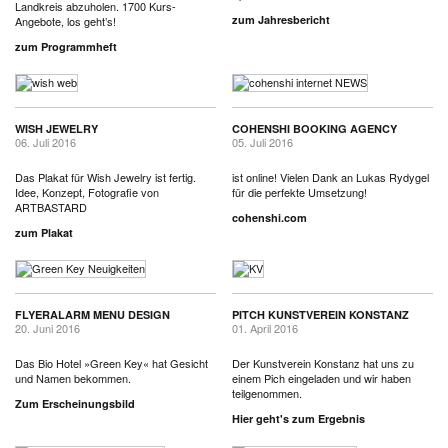
Landkreis abzuholen. 1700 Kurs-
zum Jahresbericht
Angebote, los geht’s!
zum Programmheft
WISH JEWELRY
COHENSHI BOOKING AGENCY
06. Juli 2016
05. Juli 2016
Das Plakat für Wish Jewelry ist fertig.
ist online! Vielen Dank an Lukas Rydygel
Idee, Konzept, Fotografie von
für die perfekte Umsetzung!
ARTBASTARD
cohenshi.com
zum Plakat
FLYERALARM MENU DESIGN
PITCH KUNSTVEREIN KONSTANZ
20. Juni 2016
01. April 2016
Das Bio Hotel »Green Key« hat Gesicht
Der Kunstverein Konstanz hat uns zu
und Namen bekommen.
einem Pich eingeladen und wir haben
teilgenommen.
Zum Erscheinungsbild
Hier geht's zum Ergebnis