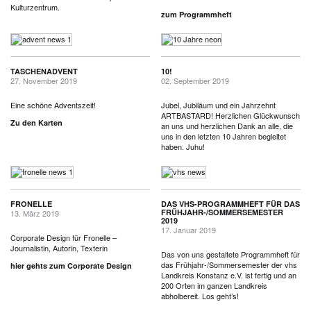
Kulturzentrum.
zum Programmheft
TASCHENADVENT
10!
27. November 2019
02. September 2019
Eine schöne Adventszeit!
Jubel, Jubiläum und ein Jahrzehnt
ARTBASTARD! Herzlichen Glückwunsch
Zu den Karten
an uns und herzlichen Dank an alle, die
uns in den letzten 10 Jahren begleitet
haben. Juhu!
FRONELLE
DAS VHS-PROGRAMMHEFT FÜR DAS
FRÜHJAHR-/SOMMERSEMESTER
13. März 2019
2019
17. Januar 2019
Corporate Design für Fronelle –
Journalistin, Autorin, Texterin
Das von uns gestaltete Programmheft für
das Frühjahr-/Sommersemester der vhs
hier gehts zum Corporate Design
Landkreis Konstanz e.V. ist fertig und an
200 Orten im ganzen Landkreis
abholbereit. Los geht’s!