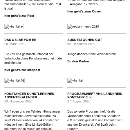
zusammenhalten«, die aktuelle vhs Post
– Ausgabe 7 »Glitzer«!
ist da!
hier geht's zum Cover
hier geht's zur Post
DAS GELBE VOM EI!
AUSGESTOCHEN GUT
28. März 2021
02. Dezember 2020
Die von uns gestaltete Infopost der
Ausgestochen frohe Weihnachten!
Volkshochschule Konstanz erscheint alle
Zu den Karten
drei Monate
hier geht's zur Infopost
KONSTANZER KÜNSTLERINNEN
PROGRAMMHEFT VHS LANDKREIS
ADVENTSKALENDER
KONSTANZ E. V.
23. November 2020
27. August 2020
Wir freuen uns ein Teil des »Konstanzer
Das aktuelle Programmheft für die
Künstlerinnen Adventskalenders« zu
Volkshochschule Landkreis Konstanz
sein! 24 Postkarten von 24 konstanzer
e.V. ist fertig gestaltet und kommt frisch
Künstlerinnen. Eine Limited-Edition
aus der Druckerei. Viel Spaß beim
bekommt ihr im Museumsshop im
Stöbern!