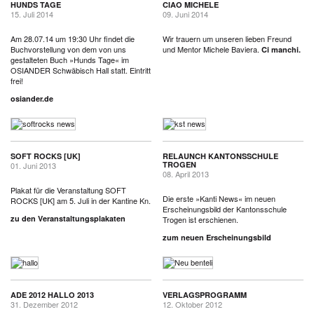
HUNDS TAGE
CIAO MICHELE
15. Juli 2014
09. Juni 2014
Am 28.07.14 um 19:30 Uhr findet die
Wir trauern um unseren lieben Freund
Buchvorstellung von dem von uns
und Mentor Michele Baviera.
Ci manchi.
gestalteten Buch »Hunds Tage« im
OSIANDER Schwäbisch Hall statt. Eintritt
frei!
osiander.de
SOFT ROCKS [UK]
RELAUNCH KANTONSSCHULE
TROGEN
01. Juni 2013
08. April 2013
Plakat für die Veranstaltung SOFT
Die erste »Kanti News« im neuen
ROCKS [UK] am 5. Juli in der Kantine Kn.
Erscheinungsbild der Kantonsschule
zu den Veranstaltungsplakaten
Trogen ist erschienen.
zum neuen Erscheinungsbild
ADE 2012 HALLO 2013
VERLAGSPROGRAMM
31. Dezember 2012
12. Oktober 2012