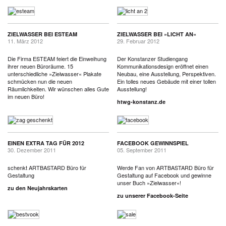
ZIELWASSER BEI ESTEAM
ZIELWASSER BEI »LICHT AN«
11. März 2012
29. Februar 2012
Die Firma ESTEAM feiert die Einweihung
Der Konstanzer Studiengang
ihrer neuen Büroräume. 15
Kommunikationsdesign eröffnet einen
unterschiedliche »Zielwasser« Plakate
Neubau, eine Ausstellung, Perspektiven.
schmücken nun die neuen
Ein tolles neues Gebäude mit einer tollen
Räumlichkeiten. Wir wünschen alles Gute
Ausstellung!
im neuen Büro!
htwg-konstanz.de
EINEN EXTRA TAG FÜR 2012
FACEBOOK GEWINNSPIEL
30. Dezember 2011
05. September 2011
schenkt ARTBASTARD Büro für
Werde Fan von ARTBASTARD Büro für
Gestaltung
Gestaltung auf Facebook und gewinne
unser Buch »Zielwasser«!
zu den Neujahrskarten
zu unserer Facebook-Seite