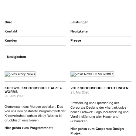
Büro
Leistungen
Kontakt
Neuigkeiten
Kunden
Presse
Neuigkeiten
KREISVOLKSHOCHSCHULE ALZEY-
VOLKSHOCHSCHULE REUTLINGEN
WORMS
21. Mai 2026
26. Juni 2026
Entwicklung und Optimierung des
Gemeinsam das Morgen gestalten. Das
Corporate Designs der vhsrt inklusive
von uns neu gestaltete Programmheft der
neuer Farbwelt, Logoüberarbeitung und
Kreisvolkshochschule Alzey-Worms ist
Vereinheitlichung aller Haus- und
druckfrisch erschienen..
Submarken.
Hier gehts zum Programmheft
Hier gehts zum Corporate Design
Projekt