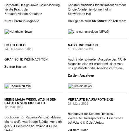
Corporate Design sowie Beschilderung
Konstant variables Identifikationselement
für die Praxis der
für die Akademie Nonnenhof in
Frauenärztinnen:Konstanz
Schwäbisch Hall
Zum Erscheinungsbild
Hier gehts zum Identifikationselement
HO HO HOLO
NASS UND NACKIG.
24. Dezember 2023
10. Oktober 2023
GRAFISCHE WEIHNACHTEN.
Auch in der aktuellen Ausgabe des NUN-
Magazins sind wir wieder mit einer von
Zu den Karten
uns gestalteten vhs-Anzeige vertreten.
Zu den Anzeigen
MEINE MAMA WEISS, WAS IN DEN S
VERSAUTE HAUSAPOTHEKE
TÄDTEN VOR SICH GEHT
21. März 2023
12. Mai 2023
Buchcover für Susann Rehleins
Buchcover für Radmila Petrović »Meine
»Versaute Hausapotheke«. Erschienen
Mama weiß, was in den Städten vor sich
bei Voland & Quist Verlag.
geht«. Erschienen bei Voland & Quist
Zu dem Buch
Verlag.