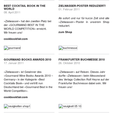
BEST COCKTAIL BOOK IN THE
ZIELWASSER-POSTER REDUZIERT!
WORLD
01. Februar 2011
08. April 2011
Ab sofort und nur für kurze Zeit sind alle
»Zielwasser« hat den zweiten Platz bei
»Zielwasser«-Poster in unserem Shop
der »GOURMAND BEST IN THE
reduziert.
WORLD COMPETITION« erreicht.
zum Shop
Wir freuen uns!
cookbookfair.com
GOURMAND BOOKS AWARDS 2010
FRANKFURTER BUCHMESSE 2010
17. Januar 2011
26. Oktober 2010
»Zielwasser« ist Gewinner des
»Zielwasser« auf Reisen. Dieses Jahr
»Gourmand Wine Books Awards 2010 –
durfte »Zielwasser« beim Messestand
Germany« in der Kategorie »Best
des Verlags Collection Rolf Heyne auf der
Cocktails Book« und vertritt nun
Frankfurter Buchmesse dabei sein. Wir
Deutschland bei »Gourmand Best in the
freuen uns!
World Competition«.
cookbookfair.com