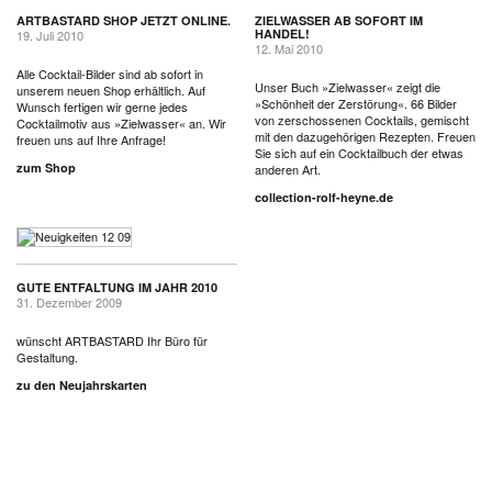
ARTBASTARD SHOP JETZT ONLINE.
ZIELWASSER AB SOFORT IM
HANDEL!
19. Juli 2010
12. Mai 2010
Alle Cocktail-Bilder sind ab sofort in
Unser Buch »Zielwasser« zeigt die
unserem neuen Shop erhältlich. Auf
»Schönheit der Zerstörung«. 66 Bilder
Wunsch fertigen wir gerne jedes
von zerschossenen Cocktails, gemischt
Cocktailmotiv aus »Zielwasser« an. Wir
mit den dazugehörigen Rezepten. Freuen
freuen uns auf Ihre Anfrage!
Sie sich auf ein Cocktailbuch der etwas
zum Shop
anderen Art.
collection-rolf-heyne.de
GUTE ENTFALTUNG IM JAHR 2010
31. Dezember 2009
wünscht ARTBASTARD Ihr Büro für
Gestaltung.
zu den Neujahrskarten