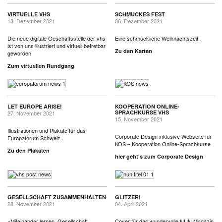
VIRTUELLE VHS
SCHMUCKES FEST
13. Dezember 2021
06. Dezember 2021
Die neue digitale Geschäftsstelle der vhs
Eine schmückliche Weihnachtszeit!
ist von uns illustriert und virtuell betretbar
Zu den Karten
geworden
Zum virtuellen Rundgang
LET EUROPE ARISE!
KOOPERATION ONLINE-
SPRACHKURSE VHS
27. November 2021
15. November 2021
Illustrationen und Plakate für das
Corporate Design inklusive Webseite für
Europaforum Schweiz.
KOS – Kooperation Online-Sprachkurse
Zu den Plakaten
hier geht's zum Corporate Design
GESELLSCHAFT ZUSAMMENHALTEN
GLITZER!
28. November 2021
04. April 2021
»Miteinander lernen, Gesellschaft
Cover für das wundervolle NUN Magazin