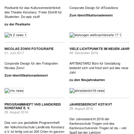
Postkarte für das Kultursemesterticket
Corporate Design für dITsolutions
des Theater Konstanz. Freier Eintritt für
Zum Identifikationselement
Studenten. Do epic stuff!
zu der Postkarte
NICOLAS ZONVI FOTOGRAFIE
VIELE LICHTPUNKTE IM NEUEN JAHR
01. Juni 2017
09. Dezember 2016
Corporate Design für den Fotografen
ARTBASTARD Büro für Gestaltung
Nicolas Zonvi
bedankt sich und freut sich auf das neue
Jahr
Zum Identifikationselement
zu den Neujahrskarten
PROGRAMMHEFT VHS LANDKREIS
JAHRESBERICHT KST/KVT
KONSTANZ E. V.
29. August 2016
29. August 2016
Der Jahresbericht 2016 der
Das von uns gestaltete Programmheft
Kantonsschule Trogen und des
der Volkshochschule Landkreis Konstanz
Kantonsschulverein Trogen ist da – viel
e.V. ist fertig und an 200 Orten im ganzen
Spaß bei der Lektüre!