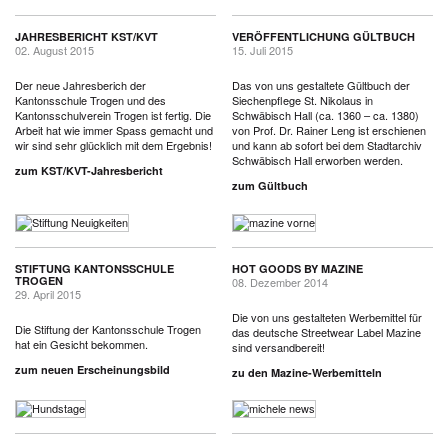
JAHRESBERICHT KST/KVT
VERÖFFENTLICHUNG GÜLTBUCH
02. August 2015
15. Juli 2015
Der neue Jahresberich der
Das von uns gestaltete Gültbuch der
Kantonsschule Trogen und des
Siechenpflege St. Nikolaus in
Kantonsschulverein Trogen ist fertig. Die
Schwäbisch Hall (ca. 1360 – ca. 1380)
Arbeit hat wie immer Spass gemacht und
von Prof. Dr. Rainer Leng ist erschienen
wir sind sehr glücklich mit dem Ergebnis!
und kann ab sofort bei dem Stadtarchiv
Schwäbisch Hall erworben werden.
zum KST/KVT-Jahresbericht
zum Gültbuch
STIFTUNG KANTONSSCHULE
HOT GOODS BY MAZINE
TROGEN
08. Dezember 2014
29. April 2015
Die von uns gestalteten Werbemittel für
Die Stiftung der Kantonsschule Trogen
das deutsche Streetwear Label Mazine
hat ein Gesicht bekommen.
sind versandbereit!
zum neuen Erscheinungsbild
zu den Mazine-Werbemitteln