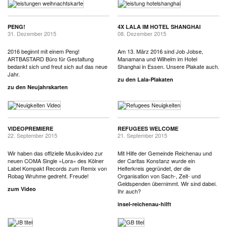
PENG!
4X LALA IM HOTEL SHANGHAI
31. Dezember 2015
08. Dezember 2015
2016 beginnt mit einem Peng!
Am 13. März 2016 sind Job Jobse,
ARTBASTARD Büro für Gestaltung
Manamana und Wilhelm im Hotel
bedankt sich und freut sich auf das neue
Shanghai in Essen. Unsere Plakate auch.
Jahr.
zu den Lala-Plakaten
zu den Neujahrskarten
VIDEOPREMIERE
REFUGEES WELCOME
22. September 2015
21. September 2015
Wir haben das offizielle Musikvideo zur
Mit Hilfe der Gemeinde Reichenau und
neuen COMA Single »Lora« des Kölner
der Caritas Konstanz wurde ein
Label Kompakt Records zum Remix von
Helferkreis gegründet, der die
Robag Wruhme gedreht. Freude!
Organisation von Sach-, Zeit- und
Geldspenden übernimmt. Wir sind dabei.
zum Video
Ihr auch?
insel-reichenau-hilft