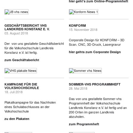
hier geht's zum Online-Programmheft
GESCHÄFTSBERICHT VHS
KONFORM
LANDKREIS KONSTANZ E. V.
15. November 2018
03. August 2018
Corporate Design für KONFORM – 3D
Der von uns gestaltete Geschäftsbericht
Scan. CNC, 3D-Druck, Lasergravur
für die Volkshochschule Landkreis
hier gehts zum Corporate Design
Konstanz e.V. ist fertig.
zum Geschäftsbericht
KAMPAGNE FÜR DIE
SOMMER-VHS PROGRAMMHEFT
VOLKSHOCHSCHULE
28. Mai 2018
18. Juli 2018
Das von uns gestaltete Sommer-vhs
Plakatkampagne für das Nachholen
Programmheft der Volkshochschule
eines Schulabschlusses an der
Landkreis Konstanz e.V. ist fertig und an
Volkshochschule
200 Orten im ganzen Landkreis
abzuholen.
zu den Plakaten
zum Programmheft