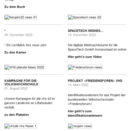
Zu dem Buch
*
SPACETECH WISHES…
20. Dezember 2022
19. Dezember 2022
* Ein Lichtblick fürs neue Jahr
Die digitale Weihnachtskarte für die
SpaceTech GmbH Immenstaad ist online!
Zu den Karten
Hier geht's zum Video
KAMPAGNE FÜR DIE
PROJEKT »FRIEDENSFOREN« VHS
VOLKSHOCHSCHULE
14. März 2022
01. August 2022
Identifikationselement für das Projekt der
Unsere Kampagne für die vhs ist im
bundesweiten Volkshochschulen
ganzen Landkreis an Litfaßsäulen
»Friedensforum«
verteilt.
hier geht's zum
zu den Plakaten
Identifikationselement