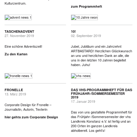
Kulturzentrum.
zum Programmheft
TASCHENADVENT
10!
27. November 2019
02. September 2019
Eine schöne Adventszeit!
Jubel, Jubiläum und ein Jahrzehnt
ARTBASTARD! Herzlichen Glückwunsch
Zu den Karten
an uns und herzlichen Dank an alle, die
uns in den letzten 10 Jahren begleitet
haben. Juhu!
FRONELLE
DAS VHS-PROGRAMMHEFT FÜR DAS
FRÜHJAHR-/SOMMERSEMESTER
13. März 2019
2019
17. Januar 2019
Corporate Design für Fronelle –
Journalistin, Autorin, Texterin
Das von uns gestaltete Programmheft für
das Frühjahr-/Sommersemester der vhs
hier gehts zum Corporate Design
Landkreis Konstanz e.V. ist fertig und an
200 Orten im ganzen Landkreis
abholbereit. Los geht’s!