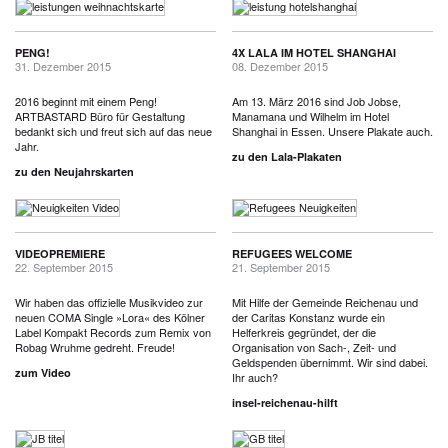
PENG!
4X LALA IM HOTEL SHANGHAI
31. Dezember 2015
08. Dezember 2015
2016 beginnt mit einem Peng!
Am 13. März 2016 sind Job Jobse,
ARTBASTARD Büro für Gestaltung
Manamana und Wilhelm im Hotel
bedankt sich und freut sich auf das neue
Shanghai in Essen. Unsere Plakate auch.
Jahr.
zu den Lala-Plakaten
zu den Neujahrskarten
VIDEOPREMIERE
REFUGEES WELCOME
22. September 2015
21. September 2015
Wir haben das offizielle Musikvideo zur
Mit Hilfe der Gemeinde Reichenau und
neuen COMA Single »Lora« des Kölner
der Caritas Konstanz wurde ein
Label Kompakt Records zum Remix von
Helferkreis gegründet, der die
Robag Wruhme gedreht. Freude!
Organisation von Sach-, Zeit- und
Geldspenden übernimmt. Wir sind dabei.
zum Video
Ihr auch?
insel-reichenau-hilft