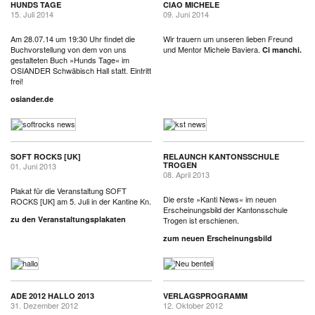
HUNDS TAGE
CIAO MICHELE
15. Juli 2014
09. Juni 2014
Am 28.07.14 um 19:30 Uhr findet die
Wir trauern um unseren lieben Freund
Buchvorstellung von dem von uns
und Mentor Michele Baviera.
Ci manchi.
gestalteten Buch »Hunds Tage« im
OSIANDER Schwäbisch Hall statt. Eintritt
frei!
osiander.de
SOFT ROCKS [UK]
RELAUNCH KANTONSSCHULE
TROGEN
01. Juni 2013
08. April 2013
Plakat für die Veranstaltung SOFT
Die erste »Kanti News« im neuen
ROCKS [UK] am 5. Juli in der Kantine Kn.
Erscheinungsbild der Kantonsschule
zu den Veranstaltungsplakaten
Trogen ist erschienen.
zum neuen Erscheinungsbild
ADE 2012 HALLO 2013
VERLAGSPROGRAMM
31. Dezember 2012
12. Oktober 2012