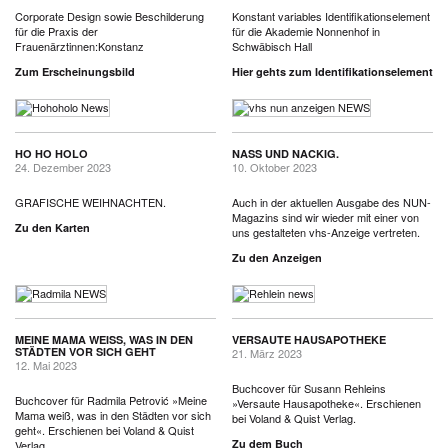
Corporate Design sowie Beschilderung
Konstant variables Identifikationselement
für die Praxis der
für die Akademie Nonnenhof in
Frauenärztinnen:Konstanz
Schwäbisch Hall
Zum Erscheinungsbild
Hier gehts zum Identifikationselement
HO HO HOLO
NASS UND NACKIG.
24. Dezember 2023
10. Oktober 2023
GRAFISCHE WEIHNACHTEN.
Auch in der aktuellen Ausgabe des NUN-
Magazins sind wir wieder mit einer von
Zu den Karten
uns gestalteten vhs-Anzeige vertreten.
Zu den Anzeigen
MEINE MAMA WEISS, WAS IN DEN S
VERSAUTE HAUSAPOTHEKE
TÄDTEN VOR SICH GEHT
21. März 2023
12. Mai 2023
Buchcover für Susann Rehleins
Buchcover für Radmila Petrović »Meine
»Versaute Hausapotheke«. Erschienen
Mama weiß, was in den Städten vor sich
bei Voland & Quist Verlag.
geht«. Erschienen bei Voland & Quist
Zu dem Buch
Verlag.