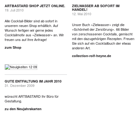
ARTBASTARD SHOP JETZT ONLINE.
ZIELWASSER AB SOFORT IM
HANDEL!
19. Juli 2010
12. Mai 2010
Alle Cocktail-Bilder sind ab sofort in
Unser Buch »Zielwasser« zeigt die
unserem neuen Shop erhältlich. Auf
»Schönheit der Zerstörung«. 66 Bilder
Wunsch fertigen wir gerne jedes
von zerschossenen Cocktails, gemischt
Cocktailmotiv aus »Zielwasser« an. Wir
mit den dazugehörigen Rezepten. Freuen
freuen uns auf Ihre Anfrage!
Sie sich auf ein Cocktailbuch der etwas
zum Shop
anderen Art.
collection-rolf-heyne.de
GUTE ENTFALTUNG IM JAHR 2010
31. Dezember 2009
wünscht ARTBASTARD Ihr Büro für
Gestaltung.
zu den Neujahrskarten