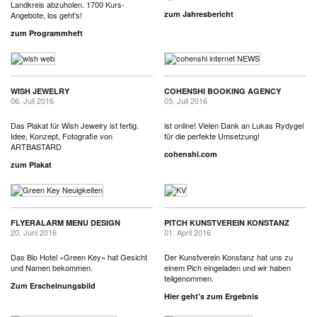
Landkreis abzuholen. 1700 Kurs-
zum Jahresbericht
Angebote, los geht’s!
zum Programmheft
WISH JEWELRY
COHENSHI BOOKING AGENCY
06. Juli 2016
05. Juli 2016
Das Plakat für Wish Jewelry ist fertig.
ist online! Vielen Dank an Lukas Rydygel
Idee, Konzept, Fotografie von
für die perfekte Umsetzung!
ARTBASTARD
cohenshi.com
zum Plakat
FLYERALARM MENU DESIGN
PITCH KUNSTVEREIN KONSTANZ
20. Juni 2016
01. April 2016
Das Bio Hotel »Green Key« hat Gesicht
Der Kunstverein Konstanz hat uns zu
und Namen bekommen.
einem Pich eingeladen und wir haben
teilgenommen.
Zum Erscheinungsbild
Hier geht's zum Ergebnis