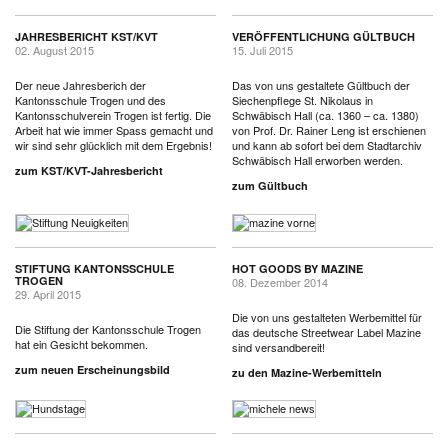
JAHRESBERICHT KST/KVT
VERÖFFENTLICHUNG GÜLTBUCH
02. August 2015
15. Juli 2015
Der neue Jahresberich der
Das von uns gestaltete Gültbuch der
Kantonsschule Trogen und des
Siechenpflege St. Nikolaus in
Kantonsschulverein Trogen ist fertig. Die
Schwäbisch Hall (ca. 1360 – ca. 1380)
Arbeit hat wie immer Spass gemacht und
von Prof. Dr. Rainer Leng ist erschienen
wir sind sehr glücklich mit dem Ergebnis!
und kann ab sofort bei dem Stadtarchiv
Schwäbisch Hall erworben werden.
zum KST/KVT-Jahresbericht
zum Gültbuch
STIFTUNG KANTONSSCHULE
HOT GOODS BY MAZINE
TROGEN
08. Dezember 2014
29. April 2015
Die von uns gestalteten Werbemittel für
Die Stiftung der Kantonsschule Trogen
das deutsche Streetwear Label Mazine
hat ein Gesicht bekommen.
sind versandbereit!
zum neuen Erscheinungsbild
zu den Mazine-Werbemitteln