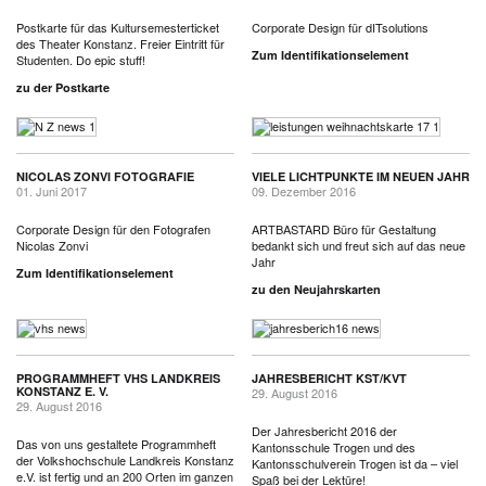
Postkarte für das Kultursemesterticket
Corporate Design für dITsolutions
des Theater Konstanz. Freier Eintritt für
Zum Identifikationselement
Studenten. Do epic stuff!
zu der Postkarte
NICOLAS ZONVI FOTOGRAFIE
VIELE LICHTPUNKTE IM NEUEN JAHR
01. Juni 2017
09. Dezember 2016
Corporate Design für den Fotografen
ARTBASTARD Büro für Gestaltung
Nicolas Zonvi
bedankt sich und freut sich auf das neue
Jahr
Zum Identifikationselement
zu den Neujahrskarten
PROGRAMMHEFT VHS LANDKREIS
JAHRESBERICHT KST/KVT
KONSTANZ E. V.
29. August 2016
29. August 2016
Der Jahresbericht 2016 der
Das von uns gestaltete Programmheft
Kantonsschule Trogen und des
der Volkshochschule Landkreis Konstanz
Kantonsschulverein Trogen ist da – viel
e.V. ist fertig und an 200 Orten im ganzen
Spaß bei der Lektüre!