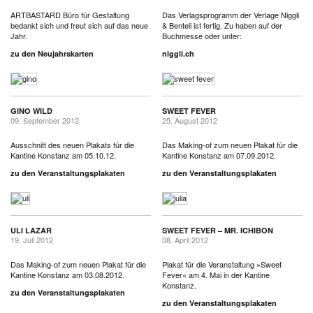
ARTBASTARD Büro für Gestaltung
Das Verlagsprogramm der Verlage Niggli
bedankt sich und freut sich auf das neue
& Benteli ist fertig. Zu haben auf der
Jahr.
Buchmesse oder unter:
zu den Neujahrskarten
niggli.ch
GINO WILD
SWEET FEVER
09. September 2012
25. August 2012
Ausschnitt des neuen Plakats für die
Das Making-of zum neuen Plakat für die
Kantine Konstanz am 05.10.12.
Kantine Konstanz am 07.09.2012.
zu den Veranstaltungsplakaten
zu den Veranstaltungsplakaten
ULI LAZAR
SWEET FEVER – MR. ICHIBON
19. Juli 2012
08. April 2012
Das Making-of zum neuen Plakat für die
Plakat für die Veranstaltung »Sweet
Kantine Konstanz am 03.08.2012.
Fever« am 4. Mai in der Kantine
Konstanz.
zu den Veranstaltungsplakaten
zu den Veranstaltungsplakaten