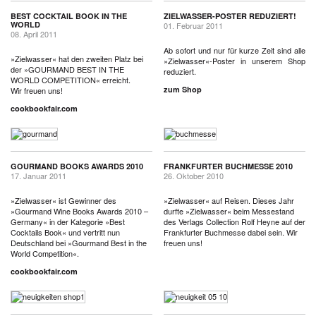
BEST COCKTAIL BOOK IN THE
ZIELWASSER-POSTER REDUZIERT!
WORLD
01. Februar 2011
08. April 2011
Ab sofort und nur für kurze Zeit sind alle
»Zielwasser« hat den zweiten Platz bei
»Zielwasser«-Poster in unserem Shop
der »GOURMAND BEST IN THE
reduziert.
WORLD COMPETITION« erreicht.
zum Shop
Wir freuen uns!
cookbookfair.com
GOURMAND BOOKS AWARDS 2010
FRANKFURTER BUCHMESSE 2010
17. Januar 2011
26. Oktober 2010
»Zielwasser« ist Gewinner des
»Zielwasser« auf Reisen. Dieses Jahr
»Gourmand Wine Books Awards 2010 –
durfte »Zielwasser« beim Messestand
Germany« in der Kategorie »Best
des Verlags Collection Rolf Heyne auf der
Cocktails Book« und vertritt nun
Frankfurter Buchmesse dabei sein. Wir
Deutschland bei »Gourmand Best in the
freuen uns!
World Competition«.
cookbookfair.com