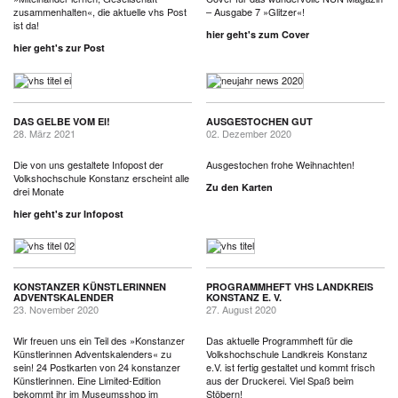
zusammenhalten«, die aktuelle vhs Post
– Ausgabe 7 »Glitzer«!
ist da!
hier geht's zum Cover
hier geht's zur Post
DAS GELBE VOM EI!
AUSGESTOCHEN GUT
28. März 2021
02. Dezember 2020
Die von uns gestaltete Infopost der
Ausgestochen frohe Weihnachten!
Volkshochschule Konstanz erscheint alle
Zu den Karten
drei Monate
hier geht's zur Infopost
KONSTANZER KÜNSTLERINNEN
PROGRAMMHEFT VHS LANDKREIS
ADVENTSKALENDER
KONSTANZ E. V.
23. November 2020
27. August 2020
Wir freuen uns ein Teil des »Konstanzer
Das aktuelle Programmheft für die
Künstlerinnen Adventskalenders« zu
Volkshochschule Landkreis Konstanz
sein! 24 Postkarten von 24 konstanzer
e.V. ist fertig gestaltet und kommt frisch
Künstlerinnen. Eine Limited-Edition
aus der Druckerei. Viel Spaß beim
bekommt ihr im Museumsshop im
Stöbern!