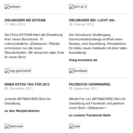
ZIELWASSER BEI ESTEAM
ZIELWASSER BEI »LICHT AN«
11. März 2012
29. Februar 2012
Die Firma ESTEAM feiert die Einweihung
Der Konstanzer Studiengang
ihrer neuen Büroräume. 15
Kommunikationsdesign eröffnet einen
unterschiedliche »Zielwasser« Plakate
Neubau, eine Ausstellung, Perspektiven.
schmücken nun die neuen
Ein tolles neues Gebäude mit einer tollen
Räumlichkeiten. Wir wünschen alles Gute
Ausstellung!
im neuen Büro!
htwg-konstanz.de
EINEN EXTRA TAG FÜR 2012
FACEBOOK GEWINNSPIEL
30. Dezember 2011
05. September 2011
schenkt ARTBASTARD Büro für
Werde Fan von ARTBASTARD Büro für
Gestaltung
Gestaltung auf Facebook und gewinne
unser Buch »Zielwasser«!
zu den Neujahrskarten
zu unserer Facebook-Seite