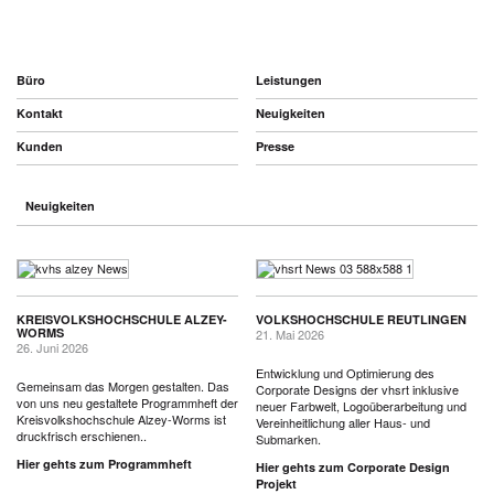
Büro
Leistungen
Kontakt
Neuigkeiten
Kunden
Presse
Neuigkeiten
KREISVOLKSHOCHSCHULE ALZEY-
VOLKSHOCHSCHULE REUTLINGEN
WORMS
21. Mai 2026
26. Juni 2026
Entwicklung und Optimierung des
Gemeinsam das Morgen gestalten. Das
Corporate Designs der vhsrt inklusive
von uns neu gestaltete Programmheft der
neuer Farbwelt, Logoüberarbeitung und
Kreisvolkshochschule Alzey-Worms ist
Vereinheitlichung aller Haus- und
druckfrisch erschienen..
Submarken.
Hier gehts zum Programmheft
Hier gehts zum Corporate Design
Projekt