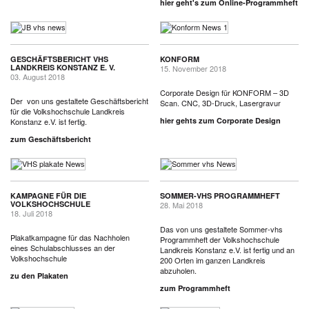
hier geht's zum Online-Programmheft
GESCHÄFTSBERICHT VHS
KONFORM
LANDKREIS KONSTANZ E. V.
15. November 2018
03. August 2018
Corporate Design für KONFORM – 3D
Der von uns gestaltete Geschäftsbericht
Scan. CNC, 3D-Druck, Lasergravur
für die Volkshochschule Landkreis
hier gehts zum Corporate Design
Konstanz e.V. ist fertig.
zum Geschäftsbericht
KAMPAGNE FÜR DIE
SOMMER-VHS PROGRAMMHEFT
VOLKSHOCHSCHULE
28. Mai 2018
18. Juli 2018
Das von uns gestaltete Sommer-vhs
Plakatkampagne für das Nachholen
Programmheft der Volkshochschule
eines Schulabschlusses an der
Landkreis Konstanz e.V. ist fertig und an
Volkshochschule
200 Orten im ganzen Landkreis
abzuholen.
zu den Plakaten
zum Programmheft