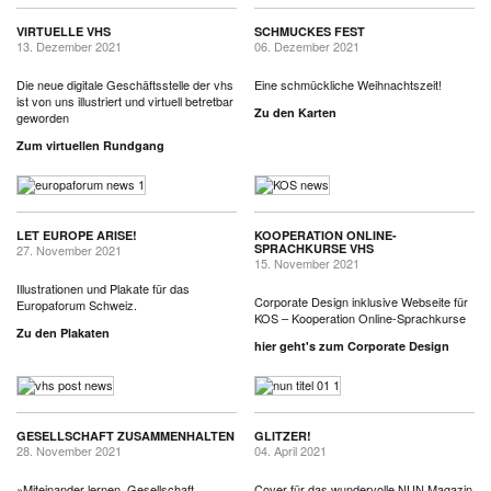
VIRTUELLE VHS
SCHMUCKES FEST
13. Dezember 2021
06. Dezember 2021
Die neue digitale Geschäftsstelle der vhs
Eine schmückliche Weihnachtszeit!
ist von uns illustriert und virtuell betretbar
Zu den Karten
geworden
Zum virtuellen Rundgang
LET EUROPE ARISE!
KOOPERATION ONLINE-
SPRACHKURSE VHS
27. November 2021
15. November 2021
Illustrationen und Plakate für das
Corporate Design inklusive Webseite für
Europaforum Schweiz.
KOS – Kooperation Online-Sprachkurse
Zu den Plakaten
hier geht's zum Corporate Design
GESELLSCHAFT ZUSAMMENHALTEN
GLITZER!
28. November 2021
04. April 2021
»Miteinander lernen, Gesellschaft
Cover für das wundervolle NUN Magazin