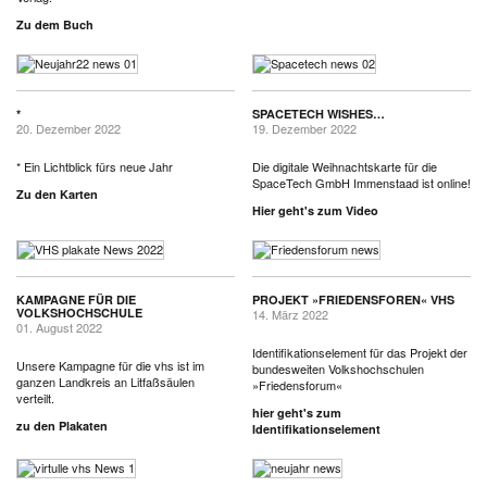
Zu dem Buch
*
SPACETECH WISHES…
20. Dezember 2022
19. Dezember 2022
* Ein Lichtblick fürs neue Jahr
Die digitale Weihnachtskarte für die
SpaceTech GmbH Immenstaad ist online!
Zu den Karten
Hier geht's zum Video
KAMPAGNE FÜR DIE
PROJEKT »FRIEDENSFOREN« VHS
VOLKSHOCHSCHULE
14. März 2022
01. August 2022
Identifikationselement für das Projekt der
Unsere Kampagne für die vhs ist im
bundesweiten Volkshochschulen
ganzen Landkreis an Litfaßsäulen
»Friedensforum«
verteilt.
hier geht's zum
zu den Plakaten
Identifikationselement