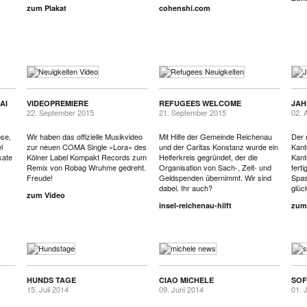
zum Plakat
cohenshi.com
AI
VIDEOPREMIERE
REFUGEES WELCOME
JAH
22. September 2015
21. September 2015
02. 
se,
Wir haben das offizielle Musikvideo
Mit Hilfe der Gemeinde Reichenau
Der 
l
zur neuen COMA Single »Lora« des
und der Caritas Konstanz wurde ein
Kant
kate
Kölner Label Kompakt Records zum
Helferkreis gegründet, der die
Kant
Remix von Robag Wruhme gedreht.
Organisation von Sach-, Zeit- und
ferti
Freude!
Geldspenden übernimmt. Wir sind
Spas
dabei. Ihr auch?
glüc
zum Video
insel-reichenau-hilft
zum
HUNDS TAGE
CIAO MICHELE
SOF
15. Juli 2014
09. Juni 2014
01. 