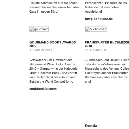
Plakate schmücken nun die neuen
Perspektiven. Ein tolles neues
Räumlichkeiten. Wir wünschen alles
Gebäude mit einer tollen
Gute im neuen Büro!
Ausstellung!
htwg-konstanz.de
GOURMAND BOOKS AWARDS
FRANKFURTER BUCHMESS
2010
2010
17. Januar 2011
26. Oktober 2010
»Zielwasser« ist Gewinner des
»Zielwasser« auf Reisen. Dies
»Gourmand Wine Books Awards
Jahr durfte »Zielwasser« beim
2010 – Germany« in der Kategorie
Messestand des Verlags Collec
»Best Cocktails Book« und vertritt
Rolf Heyne auf der Frankfurter
nun Deutschland bei »Gourmand
Buchmesse dabei sein. Wir fre
Best in the World Competition«.
uns!
cookbookfair.com
Kontakt