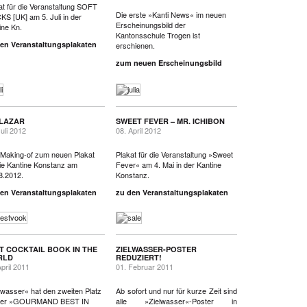
at für die Veranstaltung SOFT
Die erste »Kanti News« im neuen
S [UK] am 5. Juli in der
Erscheinungsbild der
ine Kn.
Kantonsschule Trogen ist
en Veranstaltungsplakaten
erschienen.
zum neuen Erscheinungsbild
 LAZAR
SWEET FEVER – MR. ICHIBON
Juli 2012
08. April 2012
Making-of zum neuen Plakat
Plakat für die Veranstaltung »Sweet
die Kantine Konstanz am
Fever« am 4. Mai in der Kantine
8.2012.
Konstanz.
en Veranstaltungsplakaten
zu den Veranstaltungsplakaten
T COCKTAIL BOOK IN THE
ZIELWASSER-POSTER
RLD
REDUZIERT!
April 2011
01. Februar 2011
lwasser« hat den zweiten Platz
Ab sofort und nur für kurze Zeit sind
 der »GOURMAND BEST IN
alle »Zielwasser«-Poster in