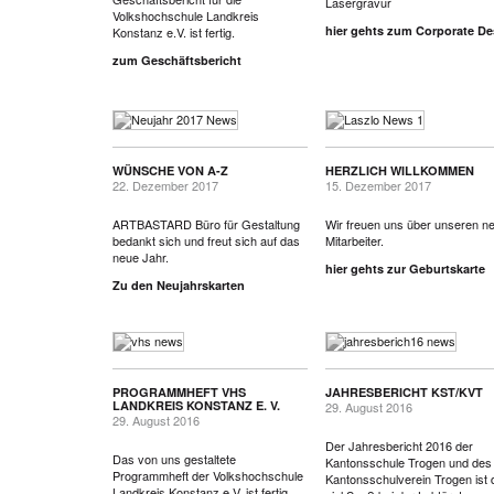
Lasergravur
Volkshochschule Landkreis
hier gehts zum Corporate De
Konstanz e.V. ist fertig.
zum Geschäftsbericht
WÜNSCHE VON A-Z
HERZLICH WILLKOMMEN
22. Dezember 2017
15. Dezember 2017
ARTBASTARD Büro für Gestaltung
Wir freuen uns über unseren n
bedankt sich und freut sich auf das
Mitarbeiter.
neue Jahr.
hier gehts zur Geburtskarte
Zu den Neujahrskarten
PROGRAMMHEFT VHS
JAHRESBERICHT KST/KVT
LANDKREIS KONSTANZ E. V.
29. August 2016
29. August 2016
Der Jahresbericht 2016 der
Das von uns gestaltete
Kantonsschule Trogen und des
Programmheft der Volkshochschule
Kantonsschulverein Trogen ist 
Landkreis Konstanz e.V. ist fertig