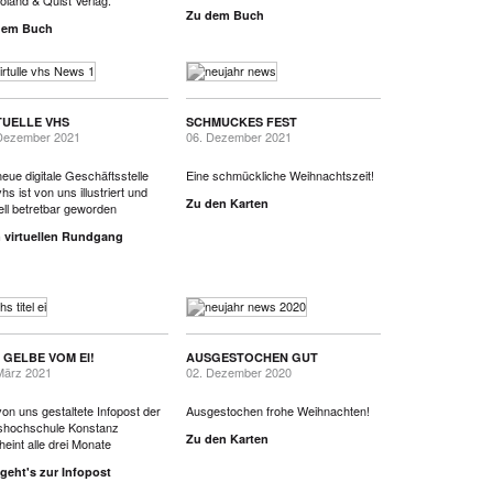
Voland & Quist Verlag.
Zu dem Buch
dem Buch
TUELLE VHS
SCHMUCKES FEST
Dezember 2021
06. Dezember 2021
neue digitale Geschäftsstelle
Eine schmückliche Weihnachtszeit!
hs ist von uns illustriert und
Zu den Karten
uell betretbar geworden
 virtuellen Rundgang
 GELBE VOM EI!
AUSGESTOCHEN GUT
März 2021
02. Dezember 2020
von uns gestaltete Infopost der
Ausgestochen frohe Weihnachten!
shochschule Konstanz
Zu den Karten
heint alle drei Monate
 geht's zur Infopost