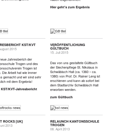
Hier geht's zum Ergebnis
RESBERICHT KST/KVT
VERÖFFENTLICHUNG
GÜLTBUCH
August 2015
15. Juli 2015
neue Jahresberich der
Das von uns gestaltete Gültbuch
onsschule Trogen und des
der Siechenpflege St. Nikolaus in
onsschulverein Trogen ist
Schwäbisch Hall (ca. 1360 – ca.
g. Die Arbeit hat wie immer
1380) von Prof. Dr. Rainer Leng ist
s gemacht und wir sind sehr
erschienen und kann ab sofort bei
klich mit dem Ergebnis!
dem Stadtarchiv Schwäbisch Hall
 KST/KVT-Jahresbericht
erworben werden.
zum Gültbuch
T ROCKS [UK]
RELAUNCH KANTONSSCHULE
TROGEN
Juni 2013
08. April 2013