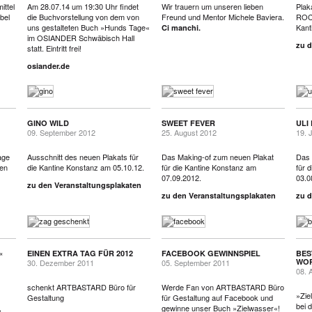
ittel
Am 28.07.14 um 19:30 Uhr findet
Wir trauern um unseren lieben
Plak
bel
die Buchvorstellung von dem von
Freund und Mentor Michele Baviera.
ROCK
uns gestalteten Buch »Hunds Tage«
Kant
Ci manchi.
im OSIANDER Schwäbisch Hall
zu d
statt. Eintritt frei!
osiander.de
GINO WILD
SWEET FEVER
ULI
09. September 2012
25. August 2012
19. 
age
Ausschnitt des neuen Plakats für
Das Making-of zum neuen Plakat
Das 
ben
die Kantine Konstanz am 05.10.12.
für die Kantine Konstanz am
für 
07.09.2012.
03.0
zu den Veranstaltungsplakaten
zu den Veranstaltungsplakaten
zu d
«
EINEN EXTRA TAG FÜR 2012
FACEBOOK GEWINNSPIEL
BES
WO
30. Dezember 2011
05. September 2011
08. 
schenkt ARTBASTARD Büro für
Werde Fan von ARTBASTARD Büro
»Zie
Gestaltung
für Gestaltung auf Facebook und
bei
,
gewinne unser Buch »Zielwasser«!