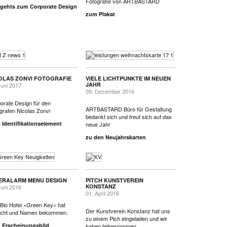
Fotografie von ARTBASTARD
 gehts zum Corporate Design
zum Plakat
OLAS ZONVI FOTOGRAFIE
VIELE LICHTPUNKTE IM NEUEN
JAHR
Juni 2017
09. Dezember 2016
orate Design für den
ARTBASTARD Büro für Gestaltung
grafen Nicolas Zonvi
bedankt sich und freut sich auf das
Identifikationselement
neue Jahr
zu den Neujahrskarten
ERALARM MENU DESIGN
PITCH KUNSTVEREIN
KONSTANZ
Juni 2016
01. April 2016
Bio Hotel »Green Key« hat
Der Kunstverein Konstanz hat uns
cht und Namen bekommen.
zu einem Pich eingeladen und wir
 Erscheinungsbild
haben teilgenommen.