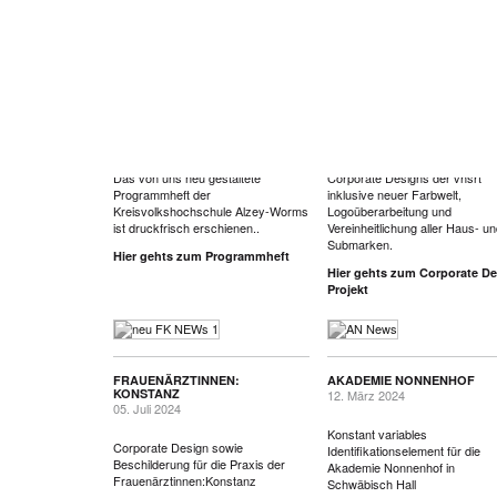
Neuigkeiten
KREISVOLKSHOCHSCHULE
VOLKSHOCHSCHULE
ALZEY-WORMS
REUTLINGEN
26. Juni 2026
21. Mai 2026
Gemeinsam das Morgen gestalten.
Entwicklung und Optimierung d
Das von uns neu gestaltete
Corporate Designs der vhsrt
Programmheft der
inklusive neuer Farbwelt,
Kreisvolkshochschule Alzey-Worms
Logoüberarbeitung und
ist druckfrisch erschienen..
Vereinheitlichung aller Haus- un
Submarken.
Hier gehts zum Programmheft
Hier gehts zum Corporate De
Projekt
FRAUENÄRZTINNEN:
AKADEMIE NONNENHOF
KONSTANZ
12. März 2024
05. Juli 2024
Konstant variables
Corporate Design sowie
Identifikationselement für die
Beschilderung für die Praxis der
Akademie Nonnenhof in
Frauenärztinnen:Konstanz
Schwäbisch Hall