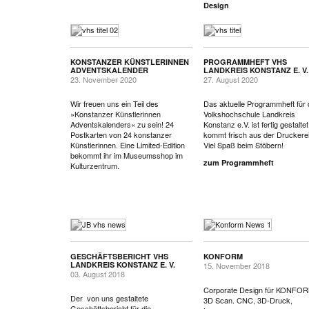
Design
KONSTANZER KÜNSTLERINNEN
PROGRAMMHEFT VHS
ADVENTSKALENDER
LANDKREIS KONSTANZ E. V.
23. November 2020
27. August 2020
Wir freuen uns ein Teil des
Das aktuelle Programmheft für 
»Konstanzer Künstlerinnen
Volkshochschule Landkreis
Adventskalenders« zu sein! 24
Konstanz e.V. ist fertig gestalte
Postkarten von 24 konstanzer
kommt frisch aus der Druckerei
Künstlerinnen. Eine Limited-Edition
Viel Spaß beim Stöbern!
bekommt ihr im Museumsshop im
zum Programmheft
Kulturzentrum.
GESCHÄFTSBERICHT VHS
KONFORM
LANDKREIS KONSTANZ E. V.
15. November 2018
03. August 2018
Corporate Design für KONFOR
Der von uns gestaltete
3D Scan. CNC, 3D-Druck,
Geschäftsbericht für die