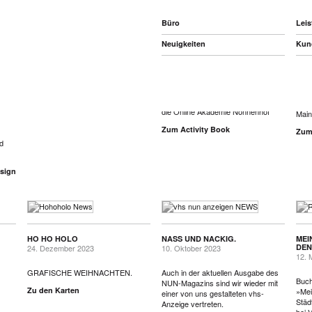
Büro
Lei
Neuigkeiten
Kun
ONLINE AKADEMIE
100
NONNENHOF
26. 
GLÜCKSLOS STATT GLÜCKLOS
01. Oktober 2025
12. Dezember 2025
Iden
es
Gestaltung des Activity Books für
Zu den Karten
jähr
die Online Akademie Nonnenhof
Main
Zum Activity Book
Zum 
d
sign
HO HO HOLO
NASS UND NACKIG.
MEI
EN 
24. Dezember 2023
10. Oktober 2023
12. 
GRAFISCHE WEIHNACHTEN.
Auch in der aktuellen Ausgabe des
Buch
NUN-Magazins sind wir wieder mit
Zu den Karten
»Mei
einer von uns gestalteten vhs-
Städ
Anzeige vertreten.