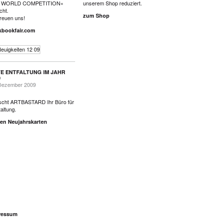
 WORLD COMPETITION«
unserem Shop reduziert.
cht.
zum Shop
freuen uns!
kbookfair.com
E ENTFALTUNG IM JAHR
0
Dezember 2009
cht ARTBASTARD Ihr Büro für
altung.
en Neujahrskarten
ressum