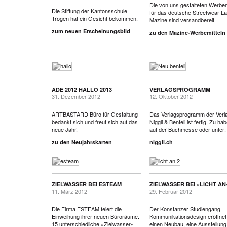
Die von uns gestalteten Werbem
Die Stiftung der Kantonsschule
für das deutsche Streetwear La
Trogen hat ein Gesicht bekommen.
Mazine sind versandbereit!
zum neuen Erscheinungsbild
zu den Mazine-Werbemitteln
ADE 2012 HALLO 2013
VERLAGSPROGRAMM
31. Dezember 2012
12. Oktober 2012
ARTBASTARD Büro für Gestaltung
Das Verlagsprogramm der Verl
bedankt sich und freut sich auf das
Niggli & Benteli ist fertig. Zu ha
neue Jahr.
auf der Buchmesse oder unter:
zu den Neujahrskarten
niggli.ch
ZIELWASSER BEI ESTEAM
ZIELWASSER BEI »LICHT AN
11. März 2012
29. Februar 2012
Die Firma ESTEAM feiert die
Der Konstanzer Studiengang
Einweihung ihrer neuen Büroräume.
Kommunikationsdesign eröffnet
15 unterschiedliche »Zielwasser«
einen Neubau, eine Ausstellung