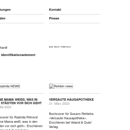
stungen
Kontakt
den
Presse
0 JAHRE MAINHARDT
*
August 2025
16. Dezember 2024
tifikationselement für das 1000-
FROHE WEIHNACHTEN*
ige Jubiläum der Gemeinde
Zu den Karten
hardt
Identifikationselement
NE MAMA WEISS, WAS IN D
VERSAUTE HAUSAPOTHEKE
STÄDTEN VOR SICH GEHT
21. März 2023
Mai 2023
Buchcover für Susann Rehleins
cover für Radmila Petrović
»Versaute Hausapotheke«.
ne Mama weiß, was in den
Erschienen bei Voland & Quist
ten vor sich geht«. Erschienen
Verlag.