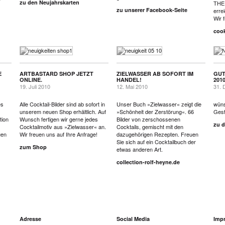
zu den Neujahrskarten
THE
zu unserer Facebook-Seite
errei
Wir 
coo
E
ARTBASTARD SHOP JETZT
ZIELWASSER AB SOFORT IM
GUT
ONLINE.
HANDEL!
201
19. Juli 2010
12. Mai 2010
31. 
es
Alle Cocktail-Bilder sind ab sofort in
Unser Buch »Zielwasser« zeigt die
wüns
unserem neuen Shop erhältlich. Auf
»Schönheit der Zerstörung«. 66
Gest
tion
Wunsch fertigen wir gerne jedes
Bilder von zerschossenen
zu d
Cocktailmotiv aus »Zielwasser« an.
Cocktails, gemischt mit den
uen
Wir freuen uns auf Ihre Anfrage!
dazugehörigen Rezepten. Freuen
Sie sich auf ein Cocktailbuch der
zum Shop
etwas anderen Art.
collection-rolf-heyne.de
Adresse
Social Media
Imp