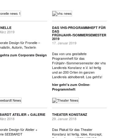
NELLE
DAS VHS-PROGRAMMHEFT FÜR
DAS
März 2019
FRÜHJAHR-/SOMMERSEMESTER
2019
orate Design für Fronelle –
17. Januar 2019
alistin, Autorin, Texterin
Das von uns gestaltete
 gehts zum Corporate Design
Programmheft für das
Frühjahr-/Sommersemester der vhs
Landkreis Konstanz e.V. ist fertig
und an 200 Orten im ganzen
Landkreis abholbereit. Los geht’s!
hier geht's zum Online-
Programmheft
BARDT ATELIER + GALERIE
THEATER KONSTANZ
März 2018
29. Januar 2018
orate Design für Atelier +
Das Plakat für das Theater
erie SEEBARDT
Konstanz ist fertig. Idee, Konzept,