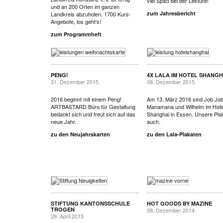
viel Spaß bei der Lektüre!
und an 200 Orten im ganzen
zum Jahresbericht
Landkreis abzuholen. 1700 Kurs-
Angebote, los geht’s!
zum Programmheft
PENG!
4X LALA IM HOTEL SHANGH
31. Dezember 2015
08. Dezember 2015
2016 beginnt mit einem Peng!
Am 13. März 2016 sind Job Job
ARTBASTARD Büro für Gestaltung
Manamana und Wilhelm im Hote
bedankt sich und freut sich auf das
Shanghai in Essen. Unsere Pla
neue Jahr.
auch.
zu den Neujahrskarten
zu den Lala-Plakaten
STIFTUNG KANTONSSCHULE
HOT GOODS BY MAZINE
TROGEN
08. Dezember 2014
29. April 2015