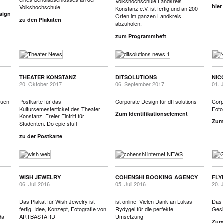
Volkshochschule Landkreis
hier
Volkshochschule
Konstanz e.V. ist fertig und an 200
sign
Orten im ganzen Landkreis
zu den Plakaten
abzuholen.
zum Programmheft
THEATER KONSTANZ
DITSOLUTIONS
NIC
20. Oktober 2017
06. September 2017
01. 
euen
Postkarte für das
Corporate Design für dITsolutions
Corp
Kultursemesterticket des Theater
Foto
Zum Identifikationselement
Konstanz. Freier Eintritt für
Zum 
Studenten. Do epic stuff!
zu der Postkarte
WISH JEWELRY
COHENSHI BOOKING AGENCY
FLY
06. Juli 2016
05. Juli 2016
20. 
Das Plakat für Wish Jewelry ist
ist online! Vielen Dank an Lukas
Das 
fertig. Idee, Konzept, Fotografie von
Rydygel für die perfekte
Gesi
da –
ARTBASTARD
Umsetzung!
Zum