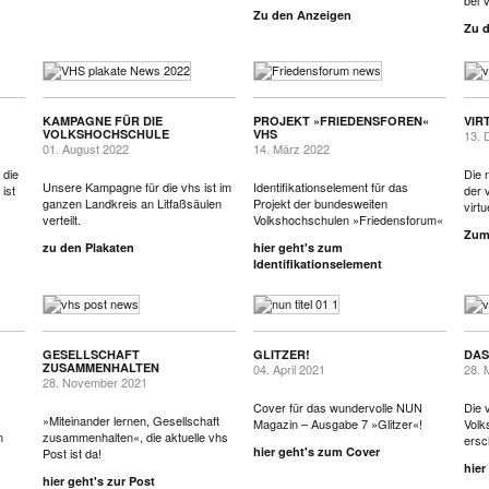
bei 
Zu den Anzeigen
Zu 
KAMPAGNE FÜR DIE
PROJEKT »FRIEDENSFOREN«
VIR
VOLKSHOCHSCHULE
VHS
13. 
01. August 2022
14. März 2022
 die
Die 
Unsere Kampagne für die vhs ist im
Identifikationselement für das
ist
der v
ganzen Landkreis an Litfaßsäulen
Projekt der bundesweiten
virt
verteilt.
Volkshochschulen »Friedensforum«
Zum
zu den Plakaten
hier geht's zum
Identifikationselement
GESELLSCHAFT
GLITZER!
DAS
ZUSAMMENHALTEN
04. April 2021
28. 
28. November 2021
Cover für das wundervolle NUN
Die 
»Miteinander lernen, Gesellschaft
Magazin – Ausgabe 7 »Glitzer«!
Volk
n
zusammenhalten«, die aktuelle vhs
ersc
hier geht's zum Cover
Post ist da!
hier
hier geht's zur Post