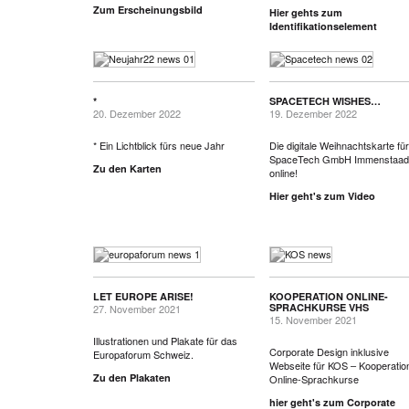
Zum Erscheinungsbild
Hier gehts zum
Identifikationselement
*
SPACETECH WISHES…
20. Dezember 2022
19. Dezember 2022
* Ein Lichtblick fürs neue Jahr
Die digitale Weihnachtskarte für
SpaceTech GmbH Immenstaad 
Zu den Karten
online!
Hier geht's zum Video
LET EUROPE ARISE!
KOOPERATION ONLINE-
SPRACHKURSE VHS
27. November 2021
15. November 2021
Illustrationen und Plakate für das
Corporate Design inklusive
Europaforum Schweiz.
Webseite für KOS – Kooperatio
Zu den Plakaten
Online-Sprachkurse
hier geht's zum Corporate