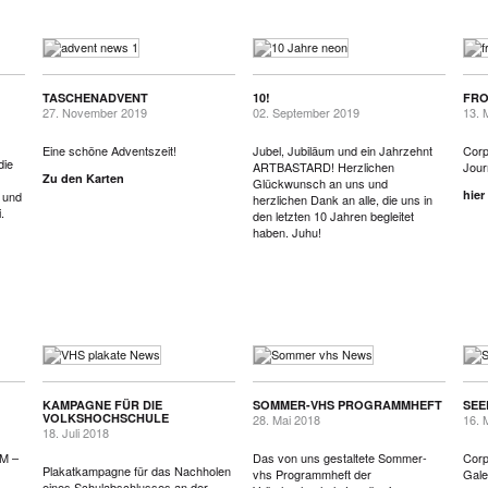
TASCHENADVENT
10!
FRO
27. November 2019
02. September 2019
13. 
Eine schöne Adventszeit!
Jubel, Jubiläum und ein Jahrzehnt
Corp
die
ARTBASTARD! Herzlichen
Journ
Zu den Karten
Glückwunsch an uns und
hier
t und
herzlichen Dank an alle, die uns in
.
den letzten 10 Jahren begleitet
haben. Juhu!
KAMPAGNE FÜR DIE
SOMMER-VHS PROGRAMMHEFT
SEE
VOLKSHOCHSCHULE
28. Mai 2018
16. 
18. Juli 2018
M –
Das von uns gestaltete Sommer-
Corp
Plakatkampagne für das Nachholen
vhs Programmheft der
Gal
eines Schulabschlusses an der