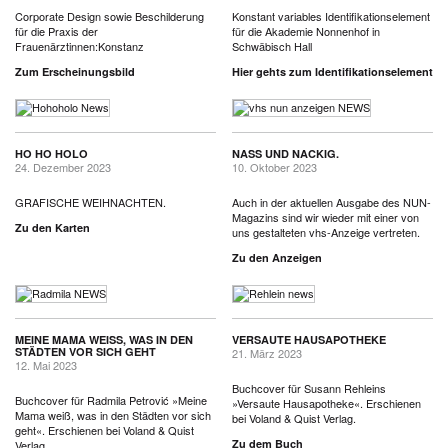
Corporate Design sowie Beschilderung
Konstant variables Identifikationselement
für die Praxis der
für die Akademie Nonnenhof in
Frauenärztinnen:Konstanz
Schwäbisch Hall
Zum Erscheinungsbild
Hier gehts zum Identifikationselement
HO HO HOLO
NASS UND NACKIG.
24. Dezember 2023
10. Oktober 2023
GRAFISCHE WEIHNACHTEN.
Auch in der aktuellen Ausgabe des NUN-
Magazins sind wir wieder mit einer von
Zu den Karten
uns gestalteten vhs-Anzeige vertreten.
Zu den Anzeigen
MEINE MAMA WEISS, WAS IN DEN S
VERSAUTE HAUSAPOTHEKE
TÄDTEN VOR SICH GEHT
21. März 2023
12. Mai 2023
Buchcover für Susann Rehleins
Buchcover für Radmila Petrović »Meine
»Versaute Hausapotheke«. Erschienen
Mama weiß, was in den Städten vor sich
bei Voland & Quist Verlag.
geht«. Erschienen bei Voland & Quist
Zu dem Buch
Verlag.