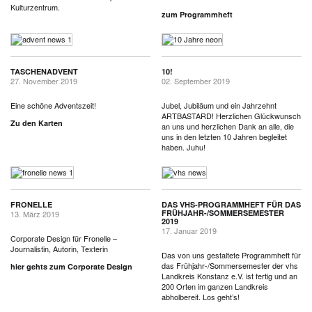
Kulturzentrum.
zum Programmheft
TASCHENADVENT
10!
27. November 2019
02. September 2019
Eine schöne Adventszeit!
Jubel, Jubiläum und ein Jahrzehnt
ARTBASTARD! Herzlichen Glückwunsch
Zu den Karten
an uns und herzlichen Dank an alle, die
uns in den letzten 10 Jahren begleitet
haben. Juhu!
FRONELLE
DAS VHS-PROGRAMMHEFT FÜR DAS
FRÜHJAHR-/SOMMERSEMESTER
13. März 2019
2019
17. Januar 2019
Corporate Design für Fronelle –
Journalistin, Autorin, Texterin
Das von uns gestaltete Programmheft für
das Frühjahr-/Sommersemester der vhs
hier gehts zum Corporate Design
Landkreis Konstanz e.V. ist fertig und an
200 Orten im ganzen Landkreis
abholbereit. Los geht’s!