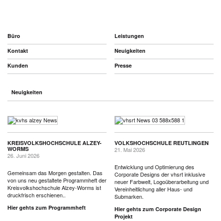
Büro
Leistungen
Kontakt
Neuigkeiten
Kunden
Presse
Neuigkeiten
KREISVOLKSHOCHSCHULE ALZEY-
VOLKSHOCHSCHULE REUTLINGEN
WORMS
21. Mai 2026
26. Juni 2026
Entwicklung und Optimierung des
Gemeinsam das Morgen gestalten. Das
Corporate Designs der vhsrt inklusive
von uns neu gestaltete Programmheft der
neuer Farbwelt, Logoüberarbeitung und
Kreisvolkshochschule Alzey-Worms ist
Vereinheitlichung aller Haus- und
druckfrisch erschienen..
Submarken.
Hier gehts zum Programmheft
Hier gehts zum Corporate Design
Projekt