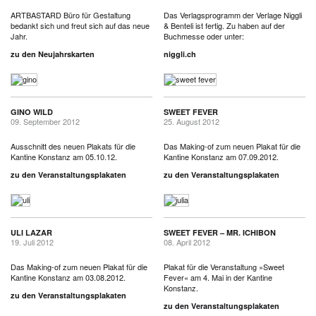
ARTBASTARD Büro für Gestaltung
Das Verlagsprogramm der Verlage Niggli
bedankt sich und freut sich auf das neue
& Benteli ist fertig. Zu haben auf der
Jahr.
Buchmesse oder unter:
zu den Neujahrskarten
niggli.ch
GINO WILD
SWEET FEVER
09. September 2012
25. August 2012
Ausschnitt des neuen Plakats für die
Das Making-of zum neuen Plakat für die
Kantine Konstanz am 05.10.12.
Kantine Konstanz am 07.09.2012.
zu den Veranstaltungsplakaten
zu den Veranstaltungsplakaten
ULI LAZAR
SWEET FEVER – MR. ICHIBON
19. Juli 2012
08. April 2012
Das Making-of zum neuen Plakat für die
Plakat für die Veranstaltung »Sweet
Kantine Konstanz am 03.08.2012.
Fever« am 4. Mai in der Kantine
Konstanz.
zu den Veranstaltungsplakaten
zu den Veranstaltungsplakaten