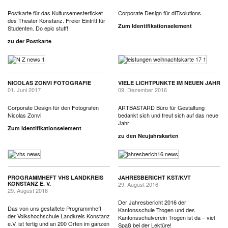
Postkarte für das Kultursemesterticket
Corporate Design für dITsolutions
des Theater Konstanz. Freier Eintritt für
Zum Identifikationselement
Studenten. Do epic stuff!
zu der Postkarte
NICOLAS ZONVI FOTOGRAFIE
VIELE LICHTPUNKTE IM NEUEN JAHR
01. Juni 2017
09. Dezember 2016
Corporate Design für den Fotografen
ARTBASTARD Büro für Gestaltung
Nicolas Zonvi
bedankt sich und freut sich auf das neue
Jahr
Zum Identifikationselement
zu den Neujahrskarten
PROGRAMMHEFT VHS LANDKREIS
JAHRESBERICHT KST/KVT
KONSTANZ E. V.
29. August 2016
29. August 2016
Der Jahresbericht 2016 der
Das von uns gestaltete Programmheft
Kantonsschule Trogen und des
der Volkshochschule Landkreis Konstanz
Kantonsschulverein Trogen ist da – viel
e.V. ist fertig und an 200 Orten im ganzen
Spaß bei der Lektüre!