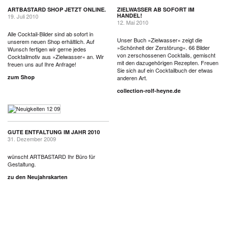
ARTBASTARD SHOP JETZT ONLINE.
ZIELWASSER AB SOFORT IM
HANDEL!
19. Juli 2010
12. Mai 2010
Alle Cocktail-Bilder sind ab sofort in
Unser Buch »Zielwasser« zeigt die
unserem neuen Shop erhältlich. Auf
»Schönheit der Zerstörung«. 66 Bilder
Wunsch fertigen wir gerne jedes
von zerschossenen Cocktails, gemischt
Cocktailmotiv aus »Zielwasser« an. Wir
mit den dazugehörigen Rezepten. Freuen
freuen uns auf Ihre Anfrage!
Sie sich auf ein Cocktailbuch der etwas
zum Shop
anderen Art.
collection-rolf-heyne.de
GUTE ENTFALTUNG IM JAHR 2010
31. Dezember 2009
wünscht ARTBASTARD Ihr Büro für
Gestaltung.
zu den Neujahrskarten