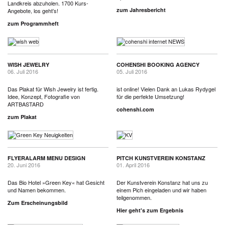
Landkreis abzuholen. 1700 Kurs-
zum Jahresbericht
Angebote, los geht’s!
zum Programmheft
WISH JEWELRY
COHENSHI BOOKING AGENCY
06. Juli 2016
05. Juli 2016
Das Plakat für Wish Jewelry ist fertig.
ist online! Vielen Dank an Lukas Rydygel
Idee, Konzept, Fotografie von
für die perfekte Umsetzung!
ARTBASTARD
cohenshi.com
zum Plakat
FLYERALARM MENU DESIGN
PITCH KUNSTVEREIN KONSTANZ
20. Juni 2016
01. April 2016
Das Bio Hotel »Green Key« hat Gesicht
Der Kunstverein Konstanz hat uns zu
und Namen bekommen.
einem Pich eingeladen und wir haben
teilgenommen.
Zum Erscheinungsbild
Hier geht's zum Ergebnis