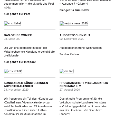
zusammenhalten«, die aktuelle vhs Post
– Ausgabe 7 »Glitzer«!
ist da!
hier geht's zum Cover
hier geht's zur Post
DAS GELBE VOM EI!
AUSGESTOCHEN GUT
28. März 2021
02. Dezember 2020
Die von uns gestaltete Infopost der
Ausgestochen frohe Weihnachten!
Volkshochschule Konstanz erscheint alle
Zu den Karten
drei Monate
hier geht's zur Infopost
KONSTANZER KÜNSTLERINNEN
PROGRAMMHEFT VHS LANDKREIS
ADVENTSKALENDER
KONSTANZ E. V.
23. November 2020
27. August 2020
Wir freuen uns ein Teil des »Konstanzer
Das aktuelle Programmheft für die
Künstlerinnen Adventskalenders« zu
Volkshochschule Landkreis Konstanz
sein! 24 Postkarten von 24 konstanzer
e.V. ist fertig gestaltet und kommt frisch
Künstlerinnen. Eine Limited-Edition
aus der Druckerei. Viel Spaß beim
bekommt ihr im Museumsshop im
Stöbern!