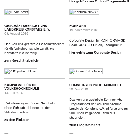
hier geht's zum Online-Programmheft
GESCHÄFTSBERICHT VHS
KONFORM
LANDKREIS KONSTANZ E. V.
15. November 2018
03. August 2018
Corporate Design für KONFORM – 3D
Der von uns gestaltete Geschäftsbericht
Scan. CNC, 3D-Druck, Lasergravur
für die Volkshochschule Landkreis
hier gehts zum Corporate Design
Konstanz e.V. ist fertig.
zum Geschäftsbericht
KAMPAGNE FÜR DIE
SOMMER-VHS PROGRAMMHEFT
VOLKSHOCHSCHULE
28. Mai 2018
18. Juli 2018
Das von uns gestaltete Sommer-vhs
Plakatkampagne für das Nachholen
Programmheft der Volkshochschule
eines Schulabschlusses an der
Landkreis Konstanz e.V. ist fertig und an
Volkshochschule
200 Orten im ganzen Landkreis
abzuholen.
zu den Plakaten
zum Programmheft