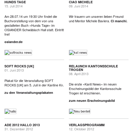
HUNDS TAGE
CIAO MICHELE
15. Juli 2014
09. Juni 2014
Am 28.07.14 um 19:30 Uhr findet die
Wir trauern um unseren lieben Freund
Buchvorstellung von dem von uns
und Mentor Michele Baviera.
Ci manchi.
gestalteten Buch »Hunds Tage« im
OSIANDER Schwäbisch Hall statt. Eintritt
frei!
osiander.de
SOFT ROCKS [UK]
RELAUNCH KANTONSSCHULE
TROGEN
01. Juni 2013
08. April 2013
Plakat für die Veranstaltung SOFT
Die erste »Kanti News« im neuen
ROCKS [UK] am 5. Juli in der Kantine Kn.
Erscheinungsbild der Kantonsschule
zu den Veranstaltungsplakaten
Trogen ist erschienen.
zum neuen Erscheinungsbild
ADE 2012 HALLO 2013
VERLAGSPROGRAMM
31. Dezember 2012
12. Oktober 2012