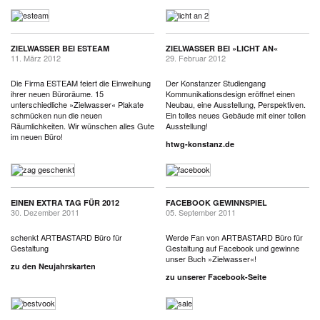
ZIELWASSER BEI ESTEAM
ZIELWASSER BEI »LICHT AN«
11. März 2012
29. Februar 2012
Die Firma ESTEAM feiert die Einweihung
Der Konstanzer Studiengang
ihrer neuen Büroräume. 15
Kommunikationsdesign eröffnet einen
unterschiedliche »Zielwasser« Plakate
Neubau, eine Ausstellung, Perspektiven.
schmücken nun die neuen
Ein tolles neues Gebäude mit einer tollen
Räumlichkeiten. Wir wünschen alles Gute
Ausstellung!
im neuen Büro!
htwg-konstanz.de
EINEN EXTRA TAG FÜR 2012
FACEBOOK GEWINNSPIEL
30. Dezember 2011
05. September 2011
schenkt ARTBASTARD Büro für
Werde Fan von ARTBASTARD Büro für
Gestaltung
Gestaltung auf Facebook und gewinne
unser Buch »Zielwasser«!
zu den Neujahrskarten
zu unserer Facebook-Seite