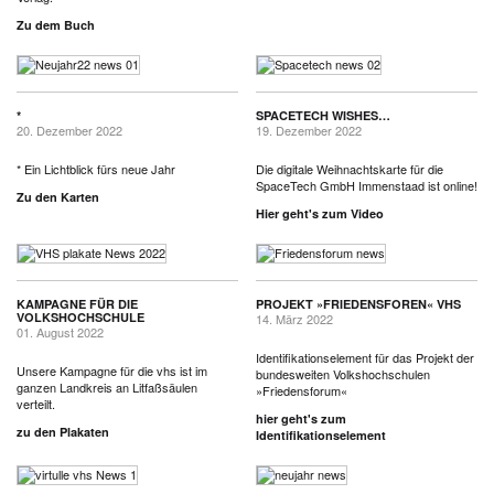
Zu dem Buch
*
SPACETECH WISHES…
20. Dezember 2022
19. Dezember 2022
* Ein Lichtblick fürs neue Jahr
Die digitale Weihnachtskarte für die
SpaceTech GmbH Immenstaad ist online!
Zu den Karten
Hier geht's zum Video
KAMPAGNE FÜR DIE
PROJEKT »FRIEDENSFOREN« VHS
VOLKSHOCHSCHULE
14. März 2022
01. August 2022
Identifikationselement für das Projekt der
Unsere Kampagne für die vhs ist im
bundesweiten Volkshochschulen
ganzen Landkreis an Litfaßsäulen
»Friedensforum«
verteilt.
hier geht's zum
zu den Plakaten
Identifikationselement