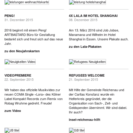
PENG!
4X LALA IM HOTEL SHANGHAI
31. Dezember 2015
08. Dezember 2015
2016 beginnt mit einem Peng!
Am 13. März 2016 sind Job Jobse,
ARTBASTARD Büro für Gestaltung
Manamana und Wilhelm im Hotel
bedankt sich und freut sich auf das neue
Shanghai in Essen. Unsere Plakate auch.
Jahr.
zu den Lala-Plakaten
zu den Neujahrskarten
VIDEOPREMIERE
REFUGEES WELCOME
22. September 2015
21. September 2015
Wir haben das offizielle Musikvideo zur
Mit Hilfe der Gemeinde Reichenau und
neuen COMA Single »Lora« des Kölner
der Caritas Konstanz wurde ein
Label Kompakt Records zum Remix von
Helferkreis gegründet, der die
Robag Wruhme gedreht. Freude!
Organisation von Sach-, Zeit- und
Geldspenden übernimmt. Wir sind dabei.
zum Video
Ihr auch?
insel-reichenau-hilft