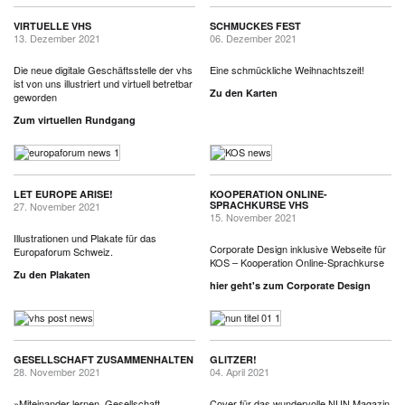
VIRTUELLE VHS
SCHMUCKES FEST
13. Dezember 2021
06. Dezember 2021
Die neue digitale Geschäftsstelle der vhs
Eine schmückliche Weihnachtszeit!
ist von uns illustriert und virtuell betretbar
Zu den Karten
geworden
Zum virtuellen Rundgang
LET EUROPE ARISE!
KOOPERATION ONLINE-
SPRACHKURSE VHS
27. November 2021
15. November 2021
Illustrationen und Plakate für das
Corporate Design inklusive Webseite für
Europaforum Schweiz.
KOS – Kooperation Online-Sprachkurse
Zu den Plakaten
hier geht's zum Corporate Design
GESELLSCHAFT ZUSAMMENHALTEN
GLITZER!
28. November 2021
04. April 2021
»Miteinander lernen, Gesellschaft
Cover für das wundervolle NUN Magazin