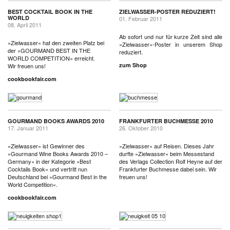
BEST COCKTAIL BOOK IN THE
ZIELWASSER-POSTER REDUZIERT!
WORLD
01. Februar 2011
08. April 2011
Ab sofort und nur für kurze Zeit sind alle
»Zielwasser« hat den zweiten Platz bei
»Zielwasser«-Poster in unserem Shop
der »GOURMAND BEST IN THE
reduziert.
WORLD COMPETITION« erreicht.
zum Shop
Wir freuen uns!
cookbookfair.com
GOURMAND BOOKS AWARDS 2010
FRANKFURTER BUCHMESSE 2010
17. Januar 2011
26. Oktober 2010
»Zielwasser« ist Gewinner des
»Zielwasser« auf Reisen. Dieses Jahr
»Gourmand Wine Books Awards 2010 –
durfte »Zielwasser« beim Messestand
Germany« in der Kategorie »Best
des Verlags Collection Rolf Heyne auf der
Cocktails Book« und vertritt nun
Frankfurter Buchmesse dabei sein. Wir
Deutschland bei »Gourmand Best in the
freuen uns!
World Competition«.
cookbookfair.com