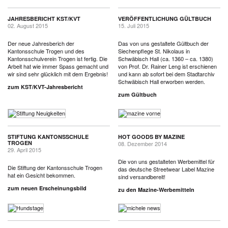
JAHRESBERICHT KST/KVT
VERÖFFENTLICHUNG GÜLTBUCH
02. August 2015
15. Juli 2015
Der neue Jahresberich der
Das von uns gestaltete Gültbuch der
Kantonsschule Trogen und des
Siechenpflege St. Nikolaus in
Kantonsschulverein Trogen ist fertig. Die
Schwäbisch Hall (ca. 1360 – ca. 1380)
Arbeit hat wie immer Spass gemacht und
von Prof. Dr. Rainer Leng ist erschienen
wir sind sehr glücklich mit dem Ergebnis!
und kann ab sofort bei dem Stadtarchiv
Schwäbisch Hall erworben werden.
zum KST/KVT-Jahresbericht
zum Gültbuch
STIFTUNG KANTONSSCHULE
HOT GOODS BY MAZINE
TROGEN
08. Dezember 2014
29. April 2015
Die von uns gestalteten Werbemittel für
Die Stiftung der Kantonsschule Trogen
das deutsche Streetwear Label Mazine
hat ein Gesicht bekommen.
sind versandbereit!
zum neuen Erscheinungsbild
zu den Mazine-Werbemitteln