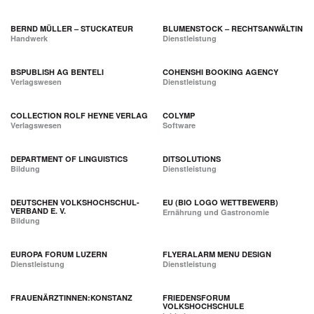
BERND MÜLLER – STUCKATEUR
BLUMENSTOCK – RECHTSANWÄLTIN
Handwerk
Dienstleistung
BSPUBLISH AG BENTELI
COHENSHI BOOKING AGENCY
Verlagswesen
Dienstleistung
COLLECTION ROLF HEYNE VERLAG
COLYMP
Verlagswesen
Software
DEPARTMENT OF LINGUISTICS
DITSOLUTIONS
Bildung
Dienstleistung
DEUTSCHEN VOLKSHOCHSCHUL-
EU (BIO LOGO WETTBEWERB)
VERBAND E. V.
Ernährung und Gastronomie
Bildung
EUROPA FORUM LUZERN
FLYERALARM MENU DESIGN
Dienstleistung
Dienstleistung
FRAUENÄRZTINNEN:KONSTANZ
FRIEDENSFORUM
VOLKSHOCHSCHULE